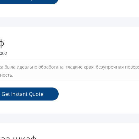
ф
002
ка была идеально обработана, гладкие края, безупречная пове
ность.
Get Instant Quote
 за шкаф