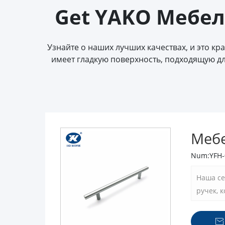
Get YAKO Мебель
Узнайте о наших лучших качествах, и это к
имеет гладкую поверхность, подходящую дл
Меб
Num:YFH-
Наша се
ручек, 
вы изме
выбор д
