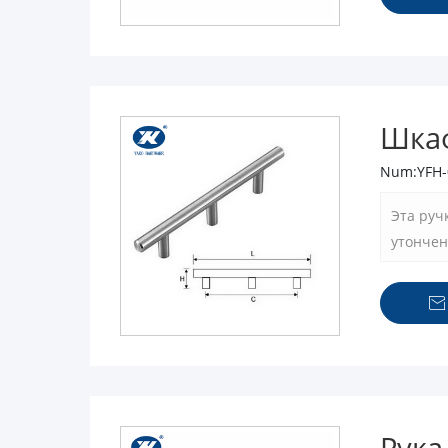
Шка
Num:YFH-
Эта руч
утончен

Рука