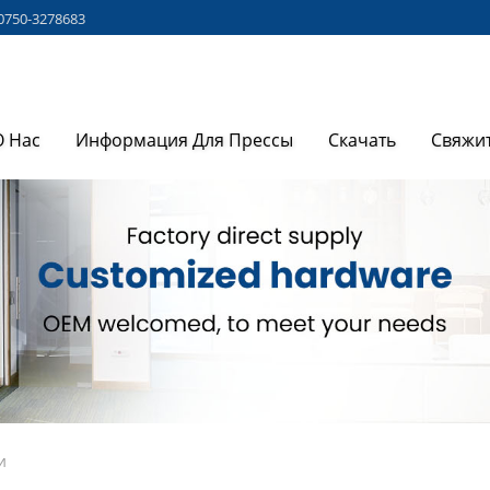
0750-3278683
О Нас
Информация Для Прессы
Скачать
Свяжи
и