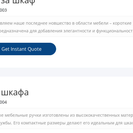
003
вляем наше последнее новшество в области мебели – короткие
редназначена для добавления элегантности и функциональности
рована на детали и идеально подходит для тех, кто хочет обн
чных решений.
Get Instant Quote
 шкафа
004
е мебельные ручки изготовлены из высококачественных матер
лужбы. Его компактные размеры делают его идеальным для шкаф
енным пространством. Ручка соответствует эргономическому диз