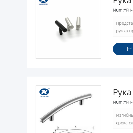
Num:YFH-
Предста
ручка п
ориенти
практи

Рука
Num:YFH-
Изгибны
срока с
огранич