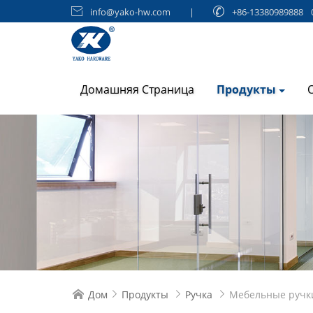

info@yako-hw.com
|

+86-13380989888
Домашняя Страница
Продукты
Дом
Продукты
Ручка
Мебельные ручк



