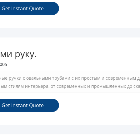
я практическим выбором для повседневного использования.
Get Instant Quote
ми руку.
005
ые ручки с овальными трубами с их простым и современным д
ым стилям интерьера, от современных и промышленных до ска
, обновляете ли вы свой шкаф, комод в спальне или офисную меб
ия внешнего вида и функциональности пространства.
Get Instant Quote