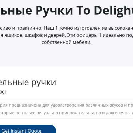
ные Ручки To Deligh
расиво и практично. Наш 1 точно изготовлен из высокока
я ящиков, шкафов и дверей. Эти офицеры 1 идеально п
собственной мебели.
ельные ручки
001
рия предназначена для удовлетворения различных вкусов и п
которые не только визуально привлекательны, но и долговечны 
нить шкаф, обновить дверь шкафа или добавить немного элеган
ля полировки и изысканного внешнего вида.
Get Instant Quote