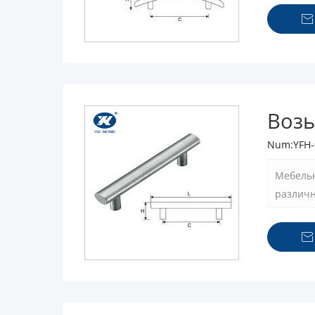
являетс

Возь
Num:YFH-
Мебельн
различн
от того
улучшен
