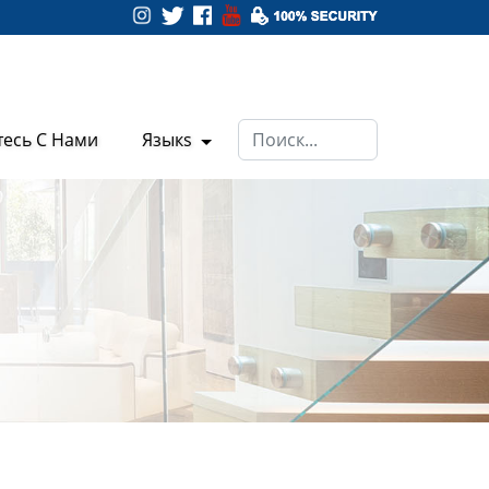
тесь С Нами
Языкs