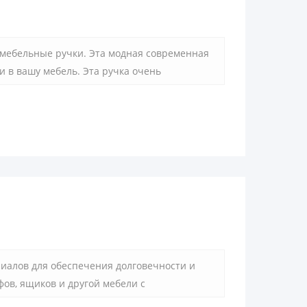
 мебельные ручки. Эта модная современная
 в вашу мебель. Эта ручка очень
овить свою мебель с помощью модных и
иалов для обеспечения долговечности и
ов, ящиков и другой мебели с
айну, легко захватывается, плавная работа,