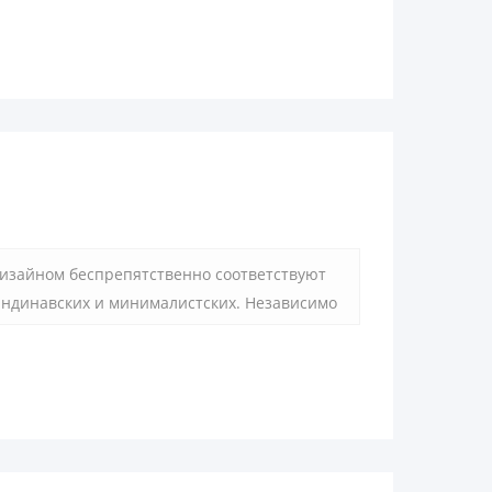
изайном беспрепятственно соответствуют
ндинавских и минималистских. Независимо
ель, эта ручка идеально подходит для