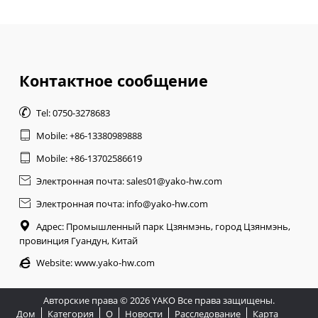
Контактное сообщение

Tel: 0750-3278683

Mobile: +86-13380989888

Mobile: +86-13702586619

Электронная почта: sales01@yako-hw.com

Электронная почта: info@yako-hw.com

Адрес: Промышленный парк Цзянмэнь, город Цзянмэнь,
провинция Гуандун, Китай

Website:
www.yako-hw.com
Авторские права © 2026 YAKO Все права защищены.
Дом
Категория
О
Новости
Расследование
Карта