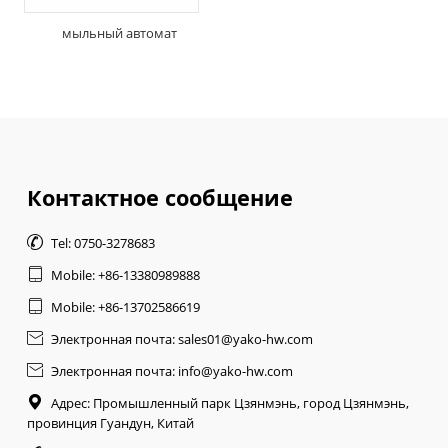
мыльный автомат
Контактное сообщение

Tel: 0750-3278683

Mobile: +86-13380989888

Mobile: +86-13702586619

Электронная почта: sales01@yako-hw.com

Электронная почта: info@yako-hw.com

Адрес: Промышленный парк Цзянмэнь, город Цзянмэнь,
провинция Гуандун, Китай