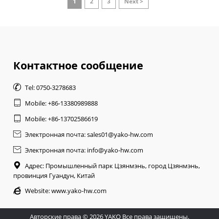
1
2
3
Next >
Контактное сообщение

Tel: 0750-3278683

Mobile: +86-13380989888

Mobile: +86-13702586619

Электронная почта: sales01@yako-hw.com

Электронная почта: info@yako-hw.com

Адрес: Промышленный парк Цзянмэнь, город Цзянмэнь,
провинция Гуандун, Китай

Website:
www.yako-hw.com
Авторские права © 2026 YAKO Все права защищены.