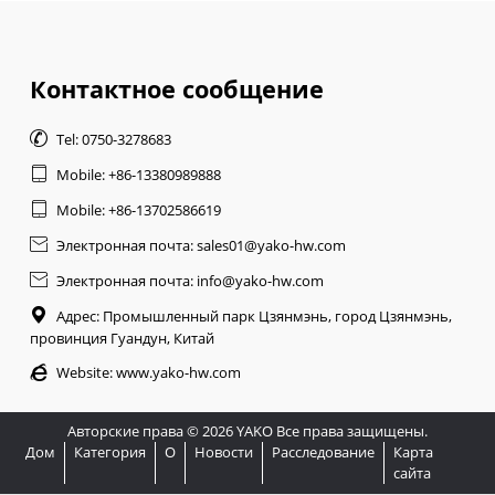
Контактное сообщение

Tel: 0750-3278683

Mobile: +86-13380989888

Mobile: +86-13702586619

Электронная почта: sales01@yako-hw.com

Электронная почта: info@yako-hw.com

Адрес: Промышленный парк Цзянмэнь, город Цзянмэнь,
провинция Гуандун, Китай

Website:
www.yako-hw.com
Авторские права © 2026 YAKO Все права защищены.
Дом
Категория
О
Новости
Расследование
Карта
сайта